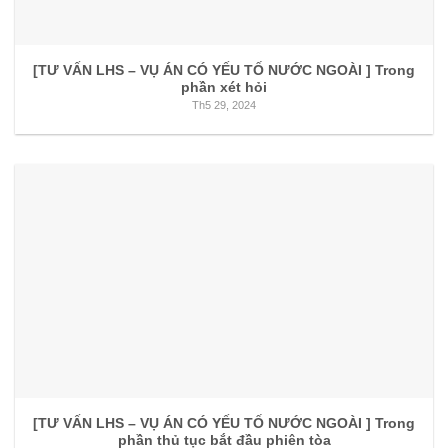
[TƯ VẤN LHS – VỤ ÁN CÓ YẾU TỐ NƯỚC NGOÀI ] Trong
phần xét hỏi
Th5 29, 2024
[TƯ VẤN LHS – VỤ ÁN CÓ YẾU TỐ NƯỚC NGOÀI ] Trong
phần thủ tục bắt đầu phiên tòa