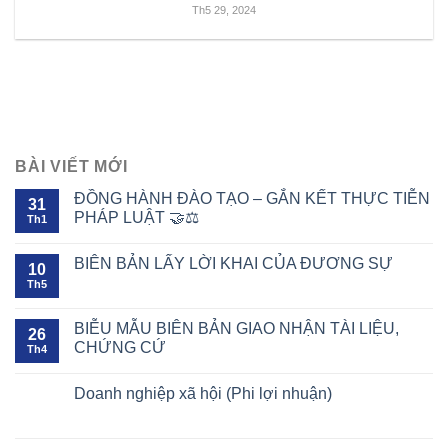
Th5 29, 2024
BÀI VIẾT MỚI
ĐỒNG HÀNH ĐÀO TẠO – GẮN KẾT THỰC TIỄN
31
PHÁP LUẬT 🤝⚖️
Th1
BIÊN BẢN LẤY LỜI KHAI CỦA ĐƯƠNG SỰ
10
Th5
BIỄU MẪU BIÊN BẢN GIAO NHẬN TÀI LIỆU,
26
CHỨNG CỨ
Th4
Doanh nghiệp xã hội (Phi lợi nhuận)