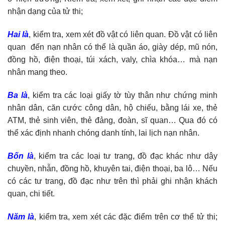
nhận dạng của tử thi;
Hai là
, kiểm tra, xem xét đồ vật có liên quan. Đồ vật có liên
quan đến nạn nhân có thể là quần áo, giày dép, mũ nón,
đồng hồ, điện thoại, túi xách, valy, chìa khóa… mà nạn
nhân mang theo.
Ba là
, kiểm tra các loại giấy tờ tùy thân như chứng minh
nhân dân, căn cước công dân, hộ chiếu, bằng lái xe, thẻ
ATM, thẻ sinh viên, thẻ đảng, đoàn, sĩ quan… Qua đó có
thể xác định nhanh chóng danh tính, lai lịch nạn nhân.
Bốn là
, kiểm tra các loại tư trang, đồ đạc khác như dây
chuyền, nhẫn, đồng hồ, khuyên tai, điện thoại, ba lô… Nếu
có các tư trang, đồ đạc như trên thì phải ghi nhận khách
quan, chi tiết.
Năm là
, kiểm tra, xem xét các đặc điểm trên cơ thể tử thi;