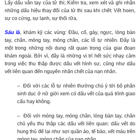
Lấy dấu vân tay của tử thi; Kiểm tra, xem xét và ghi nhận
những dấu hiệu thay đổi của tử thi sau khi chết: Vết hoen,
sự co cứng, sự lạnh, sự thối rữa.
Sáu là
, khám kỹ các vùng: Đầu, cổ, gáy, ngực, lòng bàn
tay, chân, móng tay, móng chân, các lỗ tự nhiên. Đây là
một trong những nội dung rất quan trọng của giai đoạn
khám ngoài. Bởi vì, đây là những vị trí hết sức nhạy cảm
trong việc thu thập được dấu vết hình sự, cũng như dấu
vết liên quan đến nguyên nhân chết của nạn nhân.
– Đối với các lỗ tự nhiên thường chú ý tới bộ phận
sinh dục ở nữ giới xem có dấu vết của quá trình giao
cấu hay không.
– Đối với móng tay, móng chân, lòng bàn tay, chân
chủ yếu thu thập các dấu vết liên quan: dấu vết do
hung thủ để lại như sợi quần áo, tế bào, vết máu trên
móng tay, móng chân của nạn nhân…