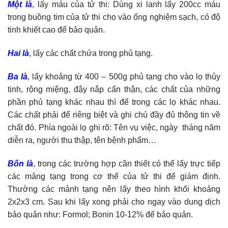
Một là
, lấy máu của tử thi: Dùng xi lanh lấy 200cc máu
trong buồng tim của tử thi cho vào ống nghiệm sạch, có độ
tinh khiết cao để bảo quản.
Hai là
, lấy các chất chứa trong phủ tạng.
Ba là
, lấy khoảng từ 400 – 500g phủ tạng cho vào lọ thủy
tinh, rộng miệng, đậy nắp cẩn thận, các chất của những
phần phủ tạng khác nhau thì để trong các lọ khác nhau.
Các chất phải để riêng biệt và ghi chú đầy đủ thông tin về
chất đó. Phía ngoài lọ ghi rõ: Tên vụ việc, ngày tháng năm
diễn ra, người thu thập, tên bệnh phẩm…
Bốn là
, trong các trường hợp cần thiết có thể lấy trực tiếp
các mảng tạng trong cơ thể của tử thi để giám định.
Thường các mảnh tạng nên lấy theo hình khối khoảng
2x2x3 cm. Sau khi lấy xong phải cho ngay vào dung dịch
bảo quản như: Formol; Bonin 10-12% để bảo quản.