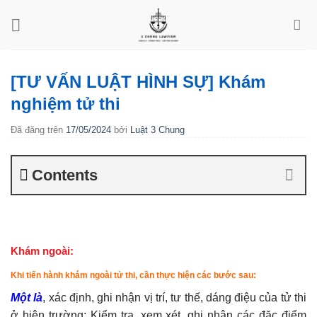
Chuyển
đến
nội
dung
[TƯ VẤN LUẬT HÌNH SỰ] Khám
nghiệm tử thi
Đã đăng trên
17/05/2024
bởi
Luật 3 Chung
Contents
Khám ngoài:
Khi tiến hành khám ngoài tử thi, cần thực hiện các bước sau:
Một là
, xác định, ghi nhận vị trí, tư thế, dáng điệu của tử thi
ở hiện trường; Kiểm tra, xem xét, ghi nhận các đặc điểm