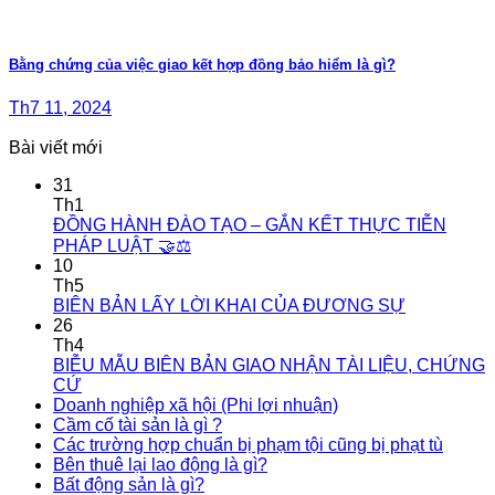
Bằng chứng của việc giao kết hợp đồng bảo hiểm là gì?
Th7 11, 2024
Bài viết mới
31
Th1
ĐỒNG HÀNH ĐÀO TẠO – GẮN KẾT THỰC TIỄN
PHÁP LUẬT 🤝⚖️
10
Th5
BIÊN BẢN LẤY LỜI KHAI CỦA ĐƯƠNG SỰ
26
Th4
BIỄU MẪU BIÊN BẢN GIAO NHẬN TÀI LIỆU, CHỨNG
CỨ
Doanh nghiệp xã hội (Phi lợi nhuận)
Cầm cố tài sản là gì ?
Các trường hợp chuẩn bị phạm tội cũng bị phạt tù
Bên thuê lại lao động là gì?
Bất động sản là gì?