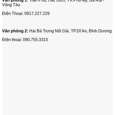
Văn phòng 1:
Trần Phú, Hắc Dịch, TX.Phú Mỹ, Bà Rịa -
Vũng Tàu
Điện Thoại:
0917.227.229
Văn phòng 2:
Hai Bà Trưng Nối Dài, TP.Dĩ An, Bình Dương
Điện thoại:
090.755.3315