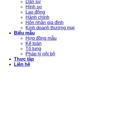
Dân sự
Hình sự
Lao động
Hành chính
Hôn nhân gia đình
Kinh doanh thương mại
Biểu mẫu
Hợp đồng mẫu
Kế toán
Tố tụng
Pháp lý nội bộ
Thực tập
Liên hệ