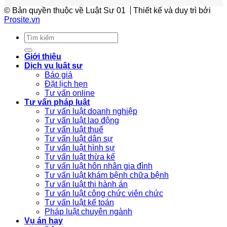
© Bản quyền thuộc về Luật Sư 01
Thiết kế và duy trì bởi
Prosite.vn
Giới thiệu
Dịch vụ luật sư
Báo giá
Đặt lịch hẹn
Tư vấn online
Tư vấn pháp luật
Tư vấn luật doanh nghiệp
Tư vấn luật lao động
Tư vấn luật thuế
Tư vấn luật dân sự
Tư vấn luật hình sự
Tư vấn luật thừa kế
Tư vấn luật hôn nhân gia đình
Tư vấn luật khám bệnh chữa bệnh
Tư vấn luật thi hành án
Tư vấn luật công chức viên chức
Tư vấn luật kế toán
Pháp luật chuyên ngành
Vụ án hay