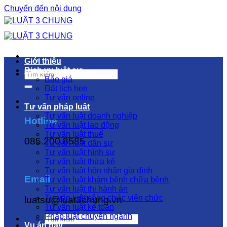
Chuyển đến nội dung
Giới thiệu
Dịch vụ luật sư
Báo giá
Đặt lịch hẹn
Tư vấn online
Tư vấn pháp luật
Tư vấn luật doanh nghiệp
Hotline
Tư vấn luật lao động
Tư vấn luật thuế
085.200.8585
Tư vấn luật dân sự
Tư vấn luật hình sự
Tư vấn luật thừa kế
Tư vấn luật hôn nhân gia đình
Email
Tư vấn luật khám bệnh chữa bệnh
Tư vấn luật thi hành án
Tư vấn luật công chức viên chức
luatsu@luat3chung.vn
Tư vấn luật kế toán
Pháp luật chuyên ngành
Vụ án hay