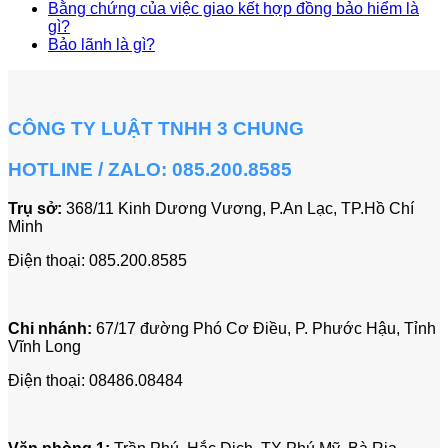
Bằng chứng của việc giao kết hợp đồng bảo hiểm là
gì?
Bảo lãnh là gì?
CÔNG TY LUẬT TNHH 3 CHUNG
HOTLINE / ZALO: 085.200.8585
Trụ sở:
368/11 Kinh Dương Vương, P.An Lạc, TP.Hồ Chí
Minh
Điện thoại:
085.200.8585
Chi nhánh:
67/17 đường Phó Cơ Điều,
P. Phước Hậu, Tỉnh
Vĩnh Long
Điện thoại:
08486.08484