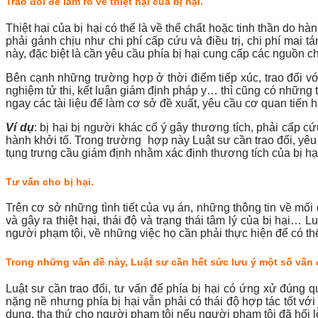
Trao đổi để làm rõ về thiệt hại của bị hại.
Thiệt hại của bị hại có thể là về thể chất hoặc tinh thần do h
phải gánh chịu như chi phí cấp cứu và điều trị, chi phí mai t
này, đặc biệt là cần yêu cầu phía bị hại cung cấp các nguồn chứ
Bên cạnh những trường hợp ở thời điểm tiếp xúc, trao đổi với
nghiệm tử thi, kết luận giám định pháp y… thì cũng có những 
ngay các tài liệu để làm cơ sở đề xuất, yêu cầu cơ quan tiến h
Ví dụ
: bị hại bị người khác cố ý gây thương tích, phải cấp c
hành khởi tố. Trong trường hợp này Luật sư cần trao đổi, yêu c
tụng trưng cầu giám định nhằm xác định thương tích của bị hạ
Tư vấn cho bị hại.
Trên cơ sở những tình tiết của vụ án, những thông tin về mố
và gây ra thiệt hại, thái độ và trạng thái tâm lý của bị hại…
người phạm tội, về những việc họ cần phải thực hiện để có thể
Trong những vấn đề này, Luật sư cần hết sức lưu ý một số vấn 
Luật sư cần trao đổi, tư vấn để phía bị hại có ứng xử đúng 
nặng nề nhưng phía bị hại vẫn phải có thái độ hợp tác tốt với
dung, tha thứ cho người phạm tội nếu người phạm tội đã hối l