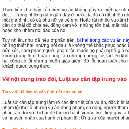
Thực tiễn cho thấy có nhiều vụ án không gây ra thiệt hại nhưn
dục… Trong những năm gần đây ở nước ta đã có rất nhiều nhữn
một gia đình, có cả phụ nữ và trẻ em; Hoặc rất nhiều vụ xâm 
cần có thái độ chia sẻ, đồng cảm với những tổn hại, mất mát v
hoặc khơi thêm nỗi đau của họ.
Tuy nhiên, như đã nêu ở phần trên,
bị hại trong các vụ án này
những thiệt hại, những nỗi đau là không thể khắc phục hoặc
bức xúc, căm phẫn người phạm tội, muốn họ phải bị trả giá bằn
không trung thực hoặc cung cấp những chứng cứ, tài liệu khô
hại cũng có lỗi nhưng muốn giấu giếm, đổ lỗi hoàn toàn cho 
khách quan, trung thực.
Về nội dung trao đổi, Luật sư cần tập trung và
Trao đổi để làm rõ các tình tiết của vụ án.
Luật sư cần tập trung làm rõ các tình tiết của vụ án, đặc biệt 
phạm tội thì có những vụ án đồng phạm, có đông người tham gi
phải trao đổi với bị hại để làm rõ hành vi nào trực tiếp gây 
và nguyên nhân của hành vi phạm tội; Ứng xử của người phạm t