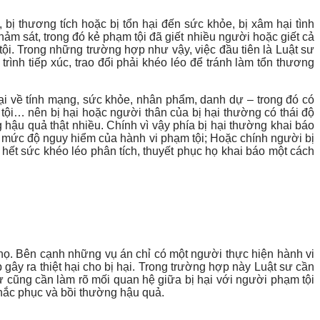
, bị thương tích hoặc bị tổn hại đến sức khỏe, bị xâm hại tình
m sát, trong đó kẻ phạm tội đã giết nhiều người hoặc giết cả
tội. Trong những trường hợp như vậy, việc đầu tiên là Luật sư
trình tiếp xúc, trao đổi phải khéo léo để tránh làm tổn thương
ại về tính mạng, sức khỏe, nhân phẩm, danh dự – trong đó có
ội… nên bị hại hoặc người thân của bị hại thường có thái độ
g hậu quả thật nhiều. Chính vì vậy phía bị hại thường khai báo
à mức độ nguy hiểm của hành vi phạm tội; Hoặc chính người bị
hết sức khéo léo phân tích, thuyết phục họ khai báo một cách
 của họ. Bên cạnh những vụ án chỉ có một người thực hiện hành vi
gây ra thiệt hại cho bị hại. Trong trường hợp này Luật sư cần
 sư cũng cần làm rõ mối quan hệ giữa bị hại với người phạm tội
khắc phục và bồi thường hậu quả.