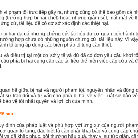
ành vi phạm tội trực tiếp gây ra, nhưng cũng có thể bao gồm cả 
áng (trường hợp bị hại chết) hoặc những giảm sút, mất mát về t
ng cứ, tài liệu để có cơ sở xác định các thiệt hại.
 bị hại đã có những chứng cứ, tài liệu do cơ quan tiến hành tố 
trường hợp chưa có những nguồn chứng cứ, tài liệu này. Vì vậy, 
ành tố tụng áp dụng các biện pháp tố tụng cần thiết.
ứu và điều trị tại một cơ sở y tế và dù đã có đơn yêu cầu khởi
ầu phía bị hại cung cấp các tài liệu thể hiện việc cấp cứu và đi
i.
i quan hệ giữa bị hại và người phạm tội, nguyên nhân và động 
 Luật sư trao đổi và tư vấn cho phía bị hại về việc Luật sư bảo
 bảo vệ tốt nhất quyền và lợi ích của mình.
đề sau:
quy định của pháp luật và phù hợp với ứng xử của người phạm t
 cơ quan tố tụng, đặc biệt là cần phải khai báo và cung cấp ch
ỗi và đã khắc phục, bồi thường hậu quả, thay vì sự tức giận, 