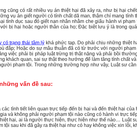
g cũng có rất nhiều vụ án thiệt hại đã xảy ra, như bị hại chết
g vụ án giết người có tính chất dã man, thậm chí mang tính thả
hại tình dục sau đó giết nạn nhân nhằm che giấu hành vi phạm 
ới bị hại hoặc người thân của họ; Đặc biệt lưu ý là trong quá 
 có trạng thái tâm lý
khá phức tạp. Do phải chịu những thiệt h
 bù đắp; Hoặc do sự mâu thuẫn đã có từ trước với người phạm t
g việc phải bị pháp luật trừng trị thật nặng và phải bồi thườn
ng khách quan, sai sự thật theo hướng để làm tăng tính chất v
người phạm tội. Trong những trường hợp như vậy, Luật sư cần 
o những vấn đề sau:
là các tình tiết liên quan trực tiếp đến bị hại và đến thiệt hại
a và không phải người phạm tội nào cũng có hành vi trực tiếp 
ra thiệt hại, ai là người thực hiện, thực hiện như thế nào… Luật
ội sau khi đã gây ra thiệt hại như có hay không việc xin lỗi, 