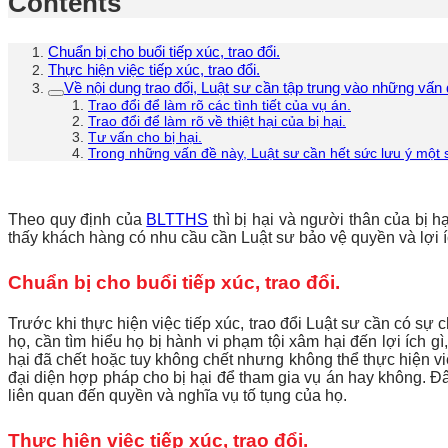
Contents
Chuẩn bị cho buổi tiếp xúc, trao đổi.
Thực hiện việc tiếp xúc, trao đổi.
Về nội dung trao đổi, Luật sư cần tập trung vào những vấn 
Trao đổi để làm rõ các tình tiết của vụ án.
Trao đổi để làm rõ về thiệt hại của bị hại.
Tư vấn cho bị hại.
Trong những vấn đề này, Luật sư cần hết sức lưu ý một 
Theo quy định của
BLTTHS
thì bị hại và người thân của bị 
thấy khách hàng có nhu cầu cần Luật sư bảo vệ quyền và lợi í
Chuẩn bị cho buổi tiếp xúc, trao đổi.
Trước khi thực hiện việc tiếp xúc, trao đổi Luật sư cần có sự 
họ, cần tìm hiểu họ bị hành vi phạm tội xâm hại đến lợi ích g
hại đã chết hoặc tuy không chết nhưng không thể thực hiện việc
đại diện hợp pháp cho bị hại để tham gia vụ án hay không. Đâ
liên quan đến quyền và nghĩa vụ tố tụng của họ.
Thực hiện việc tiếp xúc, trao đổi.