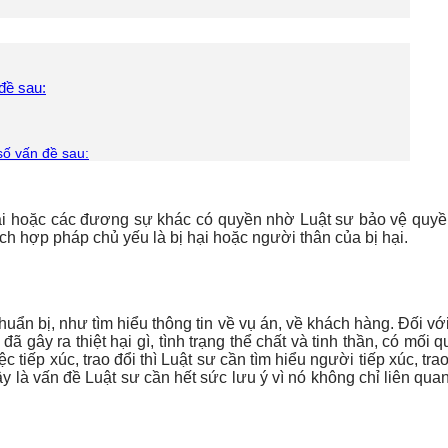
đề sau:
số vấn đề sau:
hại hoặc các đương sự khác có quyền nhờ Luật sư bảo vệ quyền 
ch hợp pháp chủ yếu là bị hại hoặc người thân của bị hại.
chuẩn bị, như tìm hiểu thông tin về vụ án, về khách hàng. Đối v
ì, đã gây ra thiệt hại gì, tình trạng thể chất và tinh thần, có 
 tiếp xúc, trao đổi thì Luật sư cần tìm hiểu người tiếp xúc, tra
y là vấn đề Luật sư cần hết sức lưu ý vì nó không chỉ liên qua