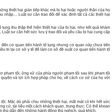
những thiệt hại gián tiếp khác mà bị hại hoặc người thân của họ
hu nhập… Luật sư cần trao đổi để xác định tất cả các thiệt hại
tụng thu thập thể hiện thiệt hại của bị hại, như kết quả khám
Luật sư cần hết sức lưu ý trao đổi và yêu cầu bị hại cung cấp
 tố đến cơ quan tiến hành tố tụng nhưng cơ quan này chưa tiến
ều trị tại cơ sở y tế để làm cơ sở đề xuất cơ quan tiến hành tố
cơ phạm tội, ứng xử của phía người phạm tội sau khi phạm tội
 vệ quyền và lợi ích hợp pháp cho họ, về cách cư xử của họ với
ội. Mặc dù phải chịu những thiệt hại, mất mát có khi hết sức
ứng cứ, tài liệu một cách khách quan, trung thực; Có thể khoan
căm thù dẫn đến những hành động thù nghịch, quá khích.