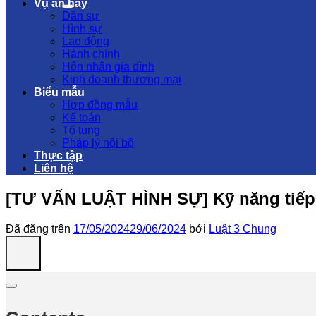
Vụ án hay
Dân sự
Hình sự
Lao động
Hành chính
Hôn nhân gia đình
Kinh doanh thương mại
Biểu mẫu
Hợp đồng mẫu
Kế toán
Tố tụng
Pháp lý nội bộ
Thực tập
Liên hệ
[TƯ VẤN LUẬT HÌNH SỰ] Kỹ năng tiếp x
Đã đăng trên
17/05/2024
29/06/2024
bởi
Luật 3 Chung