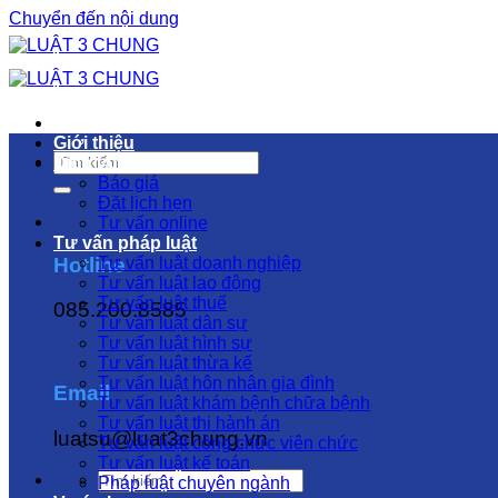
Chuyển đến nội dung
Giới thiệu
Dịch vụ luật sư
Báo giá
Đặt lịch hẹn
Tư vấn online
Tư vấn pháp luật
Hotline
Tư vấn luật doanh nghiệp
Tư vấn luật lao động
Tư vấn luật thuế
085.200.8585
Tư vấn luật dân sự
Tư vấn luật hình sự
Tư vấn luật thừa kế
Tư vấn luật hôn nhân gia đình
Email
Tư vấn luật khám bệnh chữa bệnh
Tư vấn luật thi hành án
luatsu@luat3chung.vn
Tư vấn luật công chức viên chức
Tư vấn luật kế toán
Pháp luật chuyên ngành