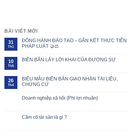
BÀI VIẾT MỚI
ĐỒNG HÀNH ĐÀO TẠO – GẮN KẾT THỰC TIỄN
31
PHÁP LUẬT 🤝⚖️
Th1
BIÊN BẢN LẤY LỜI KHAI CỦA ĐƯƠNG SỰ
10
Th5
BIỄU MẪU BIÊN BẢN GIAO NHẬN TÀI LIỆU,
26
CHỨNG CỨ
Th4
Doanh nghiệp xã hội (Phi lợi nhuận)
Cầm cố tài sản là gì ?