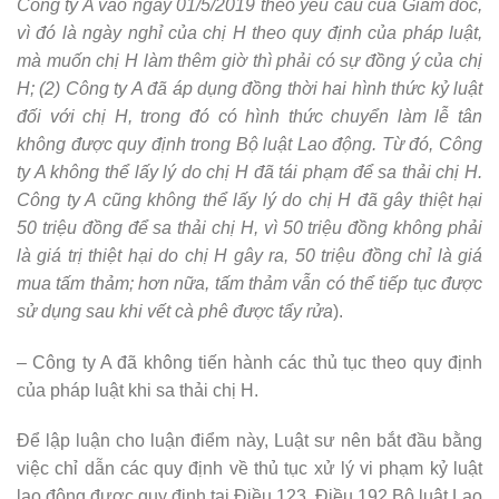
Công ty A vào ngày 01/5/2019 theo yêu cầu của Giám đốc,
vì đó là ngày nghỉ của chị H
theo quy định của pháp luật,
mà muốn chị H làm thêm giờ thì phải có sự đồng ý của chị
H; (2) Công ty A đã áp dụng đồng thời hai hình thức kỷ luật
đối với chị H, trong đó có hình thức chuyển làm lễ tân
không được quy định trong Bộ luật Lao động. Từ đó, Công
ty A không thể lấy lý do chị H đã tái phạm để sa thải chị H.
Công ty A cũng không thể lấy lý do chị H đã gây thiệt hại
50 triệu đồng để sa thải chị H, vì 50 triệu đồng không phải
là giá trị thiệt hại do chị H gây ra, 50 triệu đồng chỉ là giá
mua tấm thảm; hơn nữa, tấm thảm vẫn có thể tiếp tục được
sử dụng sau khi vết cà phê được tẩy rửa
).
– Công ty A đã không tiến hành các thủ tục theo quy định
của pháp luật khi sa thải chị H.
Để lập luận cho luận điểm này, Luật sư nên bắt đầu bằng
việc chỉ dẫn các quy định về thủ tục xử lý vi phạm kỷ luật
lao động được quy định tại Điều 123, Điều 192 Bộ luật Lao