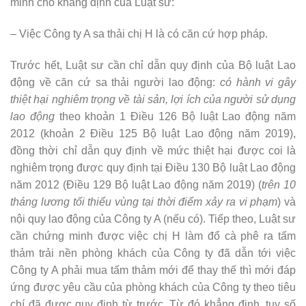
minh cho khẳng định của Luật sư:
– Việc Công ty A sa thải chị H là có căn cứ hợp pháp.
Trước hết, Luật sư cần chỉ dẫn quy định của Bộ luật Lao
động về căn cứ sa thải người lao động:
có hành vi gây
thiệt hại nghiêm trọng về tài sản, lợi ích của người sử dụng
lao động
theo khoản 1 Điều 126 Bộ luật Lao động năm
2012 (khoản 2 Điều 125 Bộ luật Lao động năm 2019),
đồng thời chỉ dẫn quy định về mức thiệt hại được coi là
nghiêm trọng được quy định tại Điều 130 Bộ luật Lao động
năm 2012 (Điều 129 Bộ luật Lao động năm 2019) (
trên 10
tháng lương tối thiểu vùng tại thời điểm xảy ra vi phạm
) và
nội quy lao động của Công ty A (nếu có). Tiếp theo, Luật sư
cần chứng minh được việc chị H làm đổ cà phê ra tấm
thảm trải nền phòng khách của Công ty đã dẫn tới việc
Công ty A phải mua tấm thảm mới để thay thế thì mới đáp
ứng được yêu cầu của phòng khách của Công ty theo tiêu
chí đã được quy định từ trước. Từ đó khẳng định, tuy số