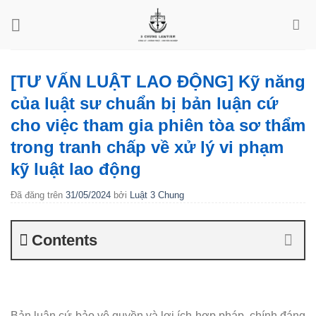
Chuyển
đến
nội
dung
[TƯ VẤN LUẬT LAO ĐỘNG] Kỹ năng
của luật sư chuẩn bị bản luận cứ
cho việc tham gia phiên tòa sơ thẩm
trong tranh chấp về xử lý vi phạm
kỹ luật lao động
Đã đăng trên
31/05/2024
bởi
Luật 3 Chung
Contents
Bản luận cứ bảo vệ quyền và lợi ích hợp pháp, chính đáng