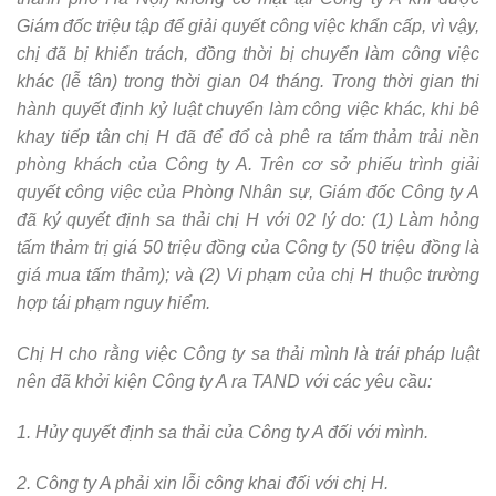
Giám đốc triệu tập để giải quyết công việc khẩn cấp, vì vậy,
chị đã bị khiển trách, đồng thời bị chuyển làm công việc
khác (lễ tân) trong thời gian 04 tháng. Trong thời gian thi
hành quyết định kỷ luật chuyển làm công việc khác, khi bê
khay tiếp tân chị H đã để đổ cà phê ra tấm thảm trải nền
phòng khách của Công ty A. Trên cơ sở phiếu trình giải
quyết công việc của Phòng Nhân sự, Giám đốc Công ty A
đã ký quyết định sa thải chị H với 02 lý do: (1) Làm hỏng
tấm thảm trị giá 50 triệu đồng của Công ty (50 triệu đồng là
giá mua tấm thảm); và (2) Vi phạm của chị H thuộc trường
hợp tái phạm nguy hiểm.
Chị H cho rằng việc Công ty sa thải mình là trái pháp luật
nên đã khởi kiện Công ty A ra TAND với các yêu cầu:
1. Hủy quyết định sa thải của Công ty A đối với mình.
2. Công ty A phải xin lỗi công khai đối với chị H.