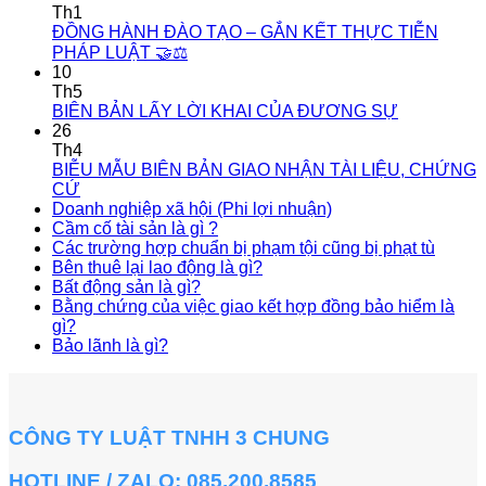
Th1
ĐỒNG HÀNH ĐÀO TẠO – GẮN KẾT THỰC TIỄN
PHÁP LUẬT 🤝⚖️
10
Th5
BIÊN BẢN LẤY LỜI KHAI CỦA ĐƯƠNG SỰ
26
Th4
BIỄU MẪU BIÊN BẢN GIAO NHẬN TÀI LIỆU, CHỨNG
CỨ
Doanh nghiệp xã hội (Phi lợi nhuận)
Cầm cố tài sản là gì ?
Các trường hợp chuẩn bị phạm tội cũng bị phạt tù
Bên thuê lại lao động là gì?
Bất động sản là gì?
Bằng chứng của việc giao kết hợp đồng bảo hiểm là
gì?
Bảo lãnh là gì?
CÔNG TY LUẬT TNHH 3 CHUNG
HOTLINE / ZALO: 085.200.8585