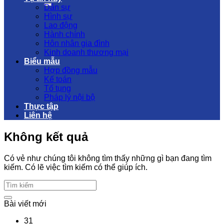
Dân sự
Hình sự
Lao động
Hành chính
Hôn nhân gia đình
Kinh doanh thương mại
Biểu mẫu
Hợp đồng mẫu
Kế toán
Tố tụng
Pháp lý nội bộ
Thực tập
Liên hệ
Không kết quả
Có vẻ như chúng tôi không tìm thấy những gì bạn đang tìm
kiếm. Có lẽ việc tìm kiếm có thể giúp ích.
Bài viết mới
31