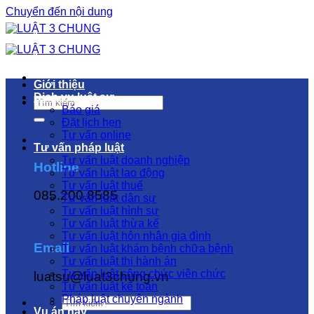
Chuyển đến nội dung
Giới thiệu
Dịch vụ luật sư
Báo giá
Đặt lịch hẹn
Tư vấn online
Tư vấn pháp luật
Tư vấn luật doanh nghiệp
Hotline
Tư vấn luật lao động
Tư vấn luật thuế
085.200.8585
Tư vấn luật dân sự
Tư vấn luật hình sự
Tư vấn luật thừa kế
Tư vấn luật hôn nhân gia đình
Email
Tư vấn luật khám bệnh chữa bệnh
Tư vấn luật thi hành án
Tư vấn luật công chức viên chức
luatsu@luat3chung.vn
Tư vấn luật kế toán
Pháp luật chuyên ngành
Vụ án hay