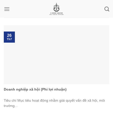
Chuyển
đến
nội
dung
26
Th7
Doanh nghiệp xã hội (Phi lợi nhuận)
Tiêu chí Mục tiêu hoạt động nhằm giải quyết vấn đề xã hội, môi
trường...