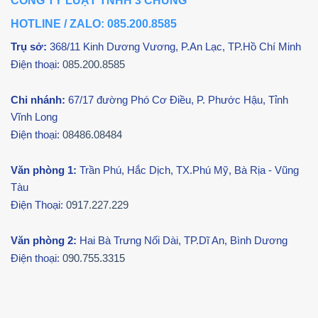
CÔNG TY LUẬT TNHH 3 CHUNG
HOTLINE / ZALO: 085.200.8585
Trụ sở:
368/11 Kinh Dương Vương, P.An Lạc, TP.Hồ Chí Minh
Điện thoại:
085.200.8585
Chi nhánh:
67/17 đường Phó Cơ Điều,
P. Phước Hậu, Tỉnh
Vĩnh Long
Điện thoại:
08486.08484
Văn phòng 1:
Trần Phú, Hắc Dịch, TX.Phú Mỹ, Bà Rịa - Vũng
Tàu
Điện Thoại:
0917.227.229
Văn phòng 2:
Hai Bà Trưng Nối Dài, TP.Dĩ An, Bình Dương
Điện thoại:
090.755.3315