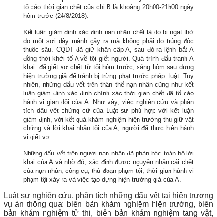
tố cáo thời gian chết của chị B là khoảng 20h00-21h00 ngày
hôm trước (24/8/2018).
Kết luận giám định xác định nạn nhân chết là do bị ngạt thở
do một sợi dây mảnh gây ra mà không phải do trúng độc
thuốc sâu. CQĐT đã giữ khẩn cấp A, sau đó ra lệnh bắt A
đồng thời khởi tố A về tội giết người. Quá trình đấu tranh A
khai: đã giết vợ chết từ tối hôm trước, sáng hôm sau dựng
hiện trường giả để tránh bị trừng phạt trước pháp luật. Tuy
nhiên, những dấu vết trên thân thể nạn nhân cũng như kết
luận giám định xác định chính xác thời gian chết đã tố cáo
hành vi gian dối của A. Như vậy, việc nghiên cứu và phân
tích dấu vết chứng cứ của Luật sư phù hợp với kết luận
giám định, với kết quả khám nghiệm hiện trường thu giữ vật
chứng và lời khai nhận tội của A, người đã thực hiện hành
vi giết vợ.
Những dấu vết trên người nạn nhân đã phản bác toàn bộ lời
khai của A và nhờ đó, xác định được nguyên nhân cái chết
của nạn nhân, công cụ, thủ đoạn phạm tội, thời gian hành vi
phạm tội xảy ra và việc tạo dựng hiện trường giả của A.
Luật sư nghiên cứu, phân tích những dấu vết tại hiện trường
vụ án thông qua: biên bản khám nghiệm hiện trường, biên
bản khám nghiệm tử thi, biên bản khám nghiệm tang vật,