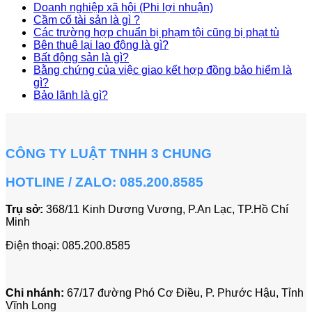
Doanh nghiệp xã hội (Phi lợi nhuận)
Cầm cố tài sản là gì ?
Các trường hợp chuẩn bị phạm tội cũng bị phạt tù
Bên thuê lại lao động là gì?
Bất động sản là gì?
Bằng chứng của việc giao kết hợp đồng bảo hiểm là
gì?
Bảo lãnh là gì?
CÔNG TY LUẬT TNHH 3 CHUNG
HOTLINE / ZALO: 085.200.8585
Trụ sở:
368/11 Kinh Dương Vương, P.An Lạc, TP.Hồ Chí
Minh
Điện thoại:
085.200.8585
Chi nhánh:
67/17 đường Phó Cơ Điều,
P. Phước Hậu, Tỉnh
Vĩnh Long