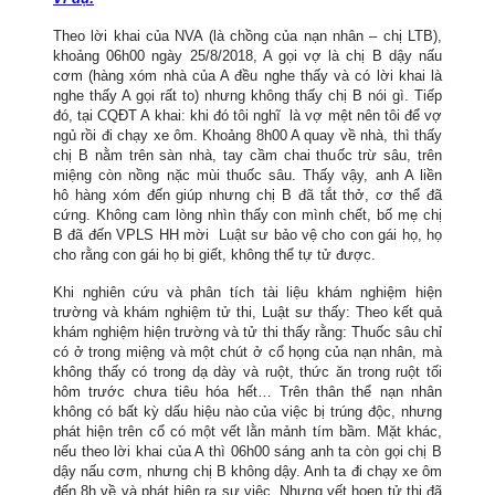
Theo lời khai của NVA (là chồng của nạn nhân – chị LTB),
khoảng 06h00 ngày 25/8/2018, A gọi vợ là chị B dậy nấu
cơm (hàng xóm nhà của A đều nghe thấy và có lời khai là
nghe thấy A gọi rất to) nhưng không thấy chị B nói gì. Tiếp
đó, tại CQĐT A khai: khi đó tôi nghĩ là vợ mệt nên tôi để vợ
ngủ rồi đi chạy xe ôm. Khoảng 8h00 A quay về nhà, thì thấy
chị B nằm trên sàn nhà, tay cầm chai thuốc trừ sâu, trên
miệng còn nồng nặc mùi thuốc sâu. Thấy vậy, anh A liền
hô hàng xóm đến giúp nhưng chị B đã tắt thở, cơ thể đã
cứng. Không cam lòng nhìn thấy con mình chết, bố mẹ chị
B đã đến VPLS HH mời Luật sư bảo vệ cho con gái họ, họ
cho rằng con gái họ bị giết, không thể tự tử được.
Khi nghiên cứu và phân tích tài liệu khám nghiệm hiện
trường và khám nghiệm tử thi, Luật sư thấy: Theo kết quả
khám nghiệm hiện trường và tử thi thấy rằng: Thuốc sâu chỉ
có ở trong miệng và một chút ở cổ họng của nạn nhân, mà
không thấy có trong dạ dày và ruột, thức ăn trong ruột tối
hôm trước chưa tiêu hóa hết… Trên thân thể nạn nhân
không có bất kỳ dấu hiệu nào của việc bị trúng độc, nhưng
phát hiện trên cổ có một vết lằn mảnh tím bầm. Mặt khác,
nếu theo lời khai của A thì 06h00 sáng anh ta còn gọi chị B
dậy nấu cơm, nhưng chị B không dậy. Anh ta đi chạy xe ôm
đến 8h về và phát hiện ra sự việc. Nhưng vết hoen tử thi đã