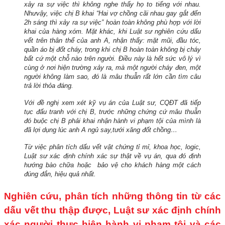
xảy ra sự việc thì không nghe thấy họ to tiếng với nhau.
Như
vậy, việc chị B khai “Hai vợ chồng cãi nhau gay gắt đến
2h sáng thì xảy ra sự việc” hoàn toàn không phù hợp với lời
khai của hàng xóm. Mặt khác, khi Luật sư nghiên cứu dấu
vết trên thân thể của anh A, nhận thấy: mặt mũi, đầu tóc,
quần áo bị đốt cháy, trong khi chị B hoàn toàn không bị cháy
bất cứ một chỗ nào trên người. Điều này là hết sức vô lý vì
cùng ở nơi hiện trường xảy ra, mà một người cháy đen, một
người không làm sao, đó là mâu thuẫn rất lớn cần tìm câu
trả lời thỏa đáng.
Với đề nghị xem xét kỹ vụ án của Luật sư, CQĐT đã tiếp
tục đấu tranh với chị B, trước những chứng cứ mâu thuẫn
đó buộc chị B phải
khai nhận hành vi phạm tội của mình là
đã lợi dụng lúc anh A ngủ say,
tưới xăng đốt chồng…
Từ việc phân tích dấu vết vật chứng tỉ mỉ, khoa học, logic,
Luật sư
xác định chính xác sự thật về vụ án, qua đó định
hướng bào chữa hoặc
bảo vệ cho khách hàng một cách
đúng đắn, hiệu quả nhất.
Nghiên cứu, phân tích những thông tin từ các
dấu vết thu thập được, Luật sư xác định chính
xác người thực hiện hành vi phạm tội và các