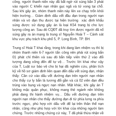
công, người thanh niên này đã bất ngờ rút súng bắn 3 phát
vào người C khiến nạn nhân gục ngã và tử vong tại chỗ.
Sau khi gây án, nhóm thanh niên này lên xe chạy trốn khỏi
hiện trường… Giám định dấu vết đầu đạn trong người nạn
nhân và vỏ đạn thu được tại hiện trường xác định khẩu
súng được sử dụng gây án là loại K54 trang bị cho lực
lượng công an. Sau đó CQĐT đã truy tìm được người đã nổ
súng gây ra án mạng là trung sĩ Nguyễn Hoài T – Cảnh sát
khu vực phụ trách khu phố 5, P. Long Bình, TP. BH.
Trung sĩ Hoài T khai rằng, trong khi đang làm nhiệm vụ thì bị
nhóm thanh niên 6-7 người tấn công nên phải rút súng bắn
01 phát chỉ thiên và sau đó bắn tiếp viên thứ 2 vào đối
tượng đang xông đến để tự vệ… Trước lời khai như vậy
của T, Luật sư bảo vệ cho bị hại đã nghiên cứu, phân tích
kỹ về hồ sơ giám định liên quan đến dấu vết súng đạn, nhận
thấy: Căn cứ vào dấu vết đường đạn trên người nạn nhân
cho thấy cự ly bắn là tương đối gần và cả 02 viên đạn đều
trúng vào bụng và ngực nạn nhân. Mặt khác, khi gây án T
không mặc quân phục, không mang thẻ ngành nên không
phải đang thi hành nhiệm vụ… Dấu vết đường đạn trên
người nạn nhân cho thấy đường đạn đi từ phía lưng ra phía
trước ngực, phù hợp với dấu vết để lại trên thân thể nạn
nhân, cũng như phù hợp với lời khai của những người làm
chứng. Trước những chứng cứ này, T đã phải thừa nhận về