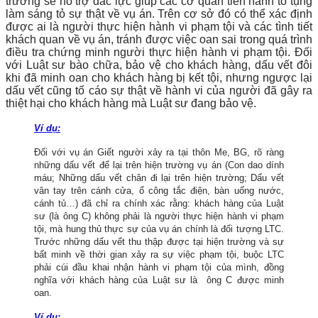
trường sẽ hỗ trợ đắc lực giúp các cơ quan tiến hành tố tụng
làm sáng tỏ sự thật về vụ án. Trên cơ sở đó có thể xác định
được ai là người thực hiện hành vi phạm tội và các tình tiết
khách quan về vụ án, tránh được việc oan sai trong quá trình
điều tra chứng minh người thực hiện hành vi phạm tội. Đối
với Luật sư bào chữa, bảo vệ cho khách hàng, dấu vết đôi
khi đã minh oan cho khách hàng bị kết tội, nhưng ngược lại
dấu vết cũng tố cáo sự thật về hành vi của người đã gây ra
thiệt hại cho khách hàng mà Luật sư đang bảo vệ.
Ví dụ:
Đối với vụ án Giết người xảy ra tại thôn Me, BG, rõ ràng
những dấu vết để lại trên hiện trường vụ án (Con dao dính
máu; Những dấu vết chân đi lại trên hiện trường; Dấu vết
vân tay trên cánh cửa, ổ công tắc điện, bàn uống nước,
cánh tủ…) đã chỉ ra chính xác rằng: khách hàng của Luật
sư (là ông C) không phải là người thực hiện hành vi phạm
tội, mà hung thủ thực sự của vụ án chính là đối tượng LTC.
Trước những dấu vết thu thập được tại hiện trường và sự
bất minh về thời gian xảy ra sự việc phạm tội, buộc LTC
phải cúi đầu khai nhận hành vi phạm tội của mình, đồng
nghĩa với khách hàng của Luật sư là ông C được minh
oan.
Ví dụ: