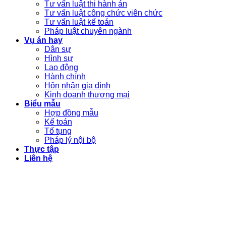
Tư vấn luật thi hành án
Tư vấn luật công chức viên chức
Tư vấn luật kế toán
Pháp luật chuyên ngành
Vụ án hay
Dân sự
Hình sự
Lao động
Hành chính
Hôn nhân gia đình
Kinh doanh thương mại
Biểu mẫu
Hợp đồng mẫu
Kế toán
Tố tụng
Pháp lý nội bộ
Thực tập
Liên hệ