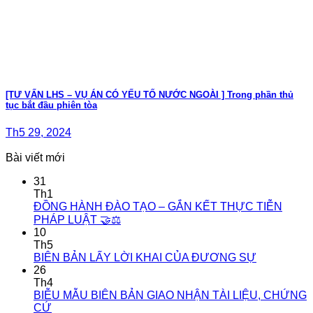
[TƯ VẤN LHS – VỤ ÁN CÓ YẾU TỐ NƯỚC NGOÀI ] Trong phần thủ
tục bắt đầu phiên tòa
Th5 29, 2024
Bài viết mới
31
Th1
ĐỒNG HÀNH ĐÀO TẠO – GẮN KẾT THỰC TIỄN
PHÁP LUẬT 🤝⚖️
10
Th5
BIÊN BẢN LẤY LỜI KHAI CỦA ĐƯƠNG SỰ
26
Th4
BIỄU MẪU BIÊN BẢN GIAO NHẬN TÀI LIỆU, CHỨNG
CỨ