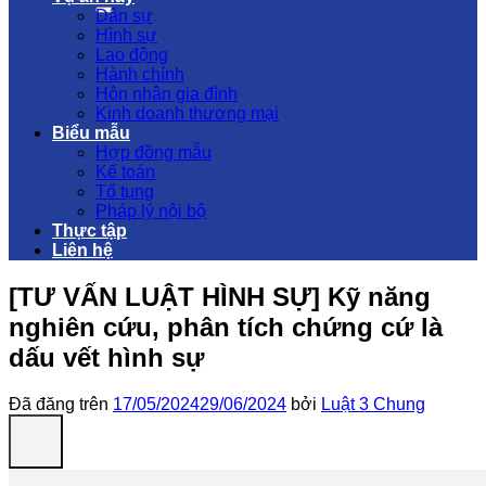
Dân sự
Hình sự
Lao động
Hành chính
Hôn nhân gia đình
Kinh doanh thương mại
Biểu mẫu
Hợp đồng mẫu
Kế toán
Tố tụng
Pháp lý nội bộ
Thực tập
Liên hệ
[TƯ VẤN LUẬT HÌNH SỰ] Kỹ năng
nghiên cứu, phân tích chứng cứ là
dấu vết hình sự
Đã đăng trên
17/05/2024
29/06/2024
bởi
Luật 3 Chung