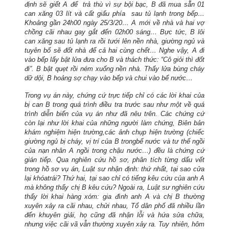
định sẽ giết A để
trả thù vì sự bội bạc, B đã mua sẵn 01
can xăng 03 lít và cất giấu phía
sau tủ lạnh trong bếp…
Khoảng gần 24h00 ngày 25/3/20… A mới về nhà và hai vợ
chồng cãi nhau gay gắt đến 02h00 sáng… Bực tức, B lôi
can xăng sau tủ lạnh ra rồi tưới lên nền nhà, giường ngủ và
tuyên
bố sẽ đốt nhà để cả hai cùng chết… Nghe vậy, A đi
vào bếp lấy bật lửa đưa cho B và thách thức: “Cô giỏi thì đốt
đi”. B bật quẹt rồi ném
xuống nền nhà. Thấy lửa bùng cháy
dữ dội, B hoảng sợ chạy vào bếp
và chui vào bể nước…
Trong vụ án này, chứng cứ trực tiếp chỉ có các lời khai của
bị can
B trong quá trình điều tra trước sau như một về quá
trình diễn biến của vụ án như đã nêu trên. Các chứng cứ
còn lại như lời khai của những người làm chứng, Biên bản
khám nghiệm hiện trường,
các
ảnh chụp hiện trường (chiếc
giường ngủ bị cháy, vị trí của B trong
bể nước và tư thế ngồi
của nạn nhân A ngồi trong chậu nước…) đều là chứng cứ
gián tiếp. Qua nghiên cứu hồ sơ, phân tích từng dấu vết
trong hồ sơ vụ án, Luật sư nhận định: thứ nhất, tại sao cửa
lại khóa
trái? Thứ hai, tại sao chỉ có tiếng kêu cứu của anh A
mà không thấy chị B kêu cứu? Ngoài ra, Luật sư nghiên cứu
thấy lời khai hàng xóm: gia đình anh A và chị B thường
xuyên xảy ra cãi nhau, chửi nhau, Tổ dân phố đã nhiều lần
đến khuyên giải, họ cũng đã nhận lỗi và hứa sửa chữa,
nhưng việc cãi vã vẫn thường xuyên xảy ra. Tuy nhiên, hôm