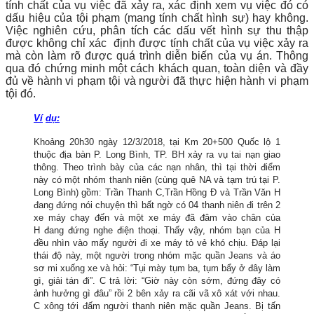
tính chất của vụ việc đã xảy ra, xác định xem vụ việc đó có
dấu hiệu của tội phạm (mang tính chất hình sự) hay không.
Việc nghiên cứu, phân tích các dấu vết hình sự thu thập
được không chỉ xác định được tính chất của vụ việc xảy ra
mà còn làm rõ được quá trình diễn biến của vụ án. Thông
qua đó chứng minh một cách khách quan, toàn diện và đầy
đủ về hành vi phạm tội và người đã thực hiện hành vi phạm
tội đó.
Ví
dụ
:
Khoảng 20h30 ngày 12/3/2018, tại Km 20+500 Quốc lộ 1
thuộc địa bàn P. Long Bình, TP. BH xảy ra vụ tai nạn giao
thông. Theo trình bày của các nạn nhân, thì tại thời điểm
này có một nhóm thanh niên (cùng quê NA và tạm trú tại P.
Long Bình) gồm: Trần Thanh C,Trần Hồng Đ và Trần Văn H
đang đứng nói chuyện thì bất ngờ có 04 thanh niên đi trên 2
xe máy chạy đến và một xe máy đã đâm vào chân của
H đang đứng nghe điện thoại. Thấy vậy, nhóm bạn của H
đều nhìn vào mấy người đi xe máy tỏ vẻ khó chịu. Đáp lại
thái độ này, một người trong nhóm mặc quần Jeans và áo
sơ mi xuống xe và hỏi: “Tụi mày tụm ba, tụm bẩy ở đây làm
gì, giải tán đi”. C trả lời: “Giờ này còn sớm, đứng đây có
ảnh hưởng gì đâu” rồi 2 bên xảy ra cãi vã xô xát với nhau.
C xông tới đấm người thanh niên mặc quần Jeans. Bị tấn