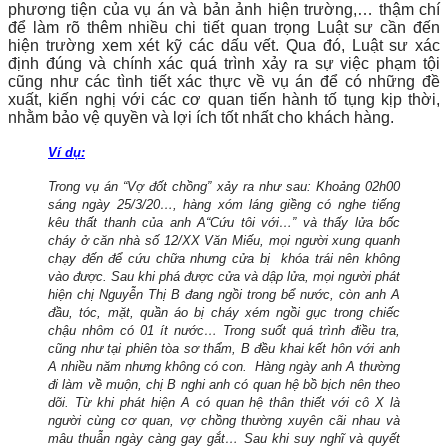
phương tiện của vụ án và bản ảnh hiện trường,… thậm chí
để làm rõ thêm nhiều chi tiết quan trọng Luật sư cần đến
hiện trường xem xét kỹ các dấu vết. Qua đó, Luật sư xác
định đúng và chính xác quá trình xảy ra sự việc phạm tội
cũng như các tình tiết xác thực về vụ án để có những đề
xuất, kiến nghị với các cơ quan tiến hành tố tụng kịp thời,
nhằm bảo vệ quyền và lợi ích tốt nhất cho khách hàng.
Ví dụ:
Trong vụ án “Vợ đốt chồng” xảy ra như sau: Khoảng 02h00
sáng
ngày 25/3/20…, hàng xóm láng giềng có nghe tiếng
kêu thất thanh của anh A“Cứu tôi với…” và thấy lửa bốc
cháy ở căn nhà số 12/XX Văn Miếu, mọi người xung quanh
chạy đến để cứu chữa nhưng cửa bị
khóa trái nên không
vào được. Sau khi phá được cửa và dập lửa, mọi
người phát
hiện chị Nguyễn Thị B đang ngồi trong bể nước, còn anh A
đầu, tóc, mặt, quần áo bị cháy xém ngồi gục trong chiếc
chậu nhôm
có 01 ít nước… Trong suốt quá trình điều tra,
cũng như tại phiên tòa sơ thẩm, B đều khai kết hôn với anh
A nhiều năm nhưng không có con.
Hàng ngày anh A thường
đi làm về muộn, chị B nghi anh có quan hệ bồ bịch nên theo
dõi. Từ khi phát hiện A có quan hệ thân thiết với cô X là
người cùng cơ quan, vợ chồng thường xuyên cãi nhau và
mâu thuẫn ngày càng gay gắt… Sau khi suy nghĩ và quyết