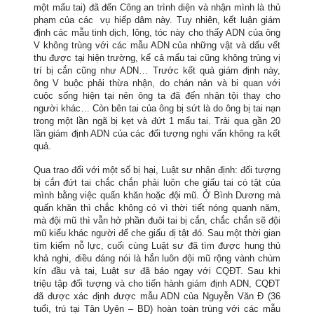
một mẩu tai) đã đến Công an trình diện và nhận mình là thủ
phạm của các vụ hiếp dâm này. Tuy nhiên, kết luận giám
định các mẫu tinh dịch, lông, tóc này cho thấy ADN của ông
V không trùng với các mẫu ADN của những vật và dấu vết
thu được tại hiện trường, kể cả mẩu tai cũng không trùng vị
trí bị cắn cũng như ADN… Trước kết quả giám định này,
ông V buộc phải thừa nhận, do chán nản và bi quan với
cuộc sống hiện tại nên ông ta đã đến nhận tội thay cho
người khác… Còn bên tai của ông bị sứt là do ông bị tai nạn
trong một lần ngã bị kẹt và đứt 1 mẩu tai. Trải qua gần 20
lần giám định ADN của các đối tượng nghi vấn không ra kết
quả.
Qua trao đổi với một số bị hại, Luật sư nhận định: đối tượng
bị cắn đứt tai chắc chắn phải luôn che giấu tai có tật của
mình bằng việc quấn khăn hoặc đội mũ. Ở Bình Dương mà
quấn khăn thì chắc không có vì thời tiết nóng quanh năm,
mà đội mũ thì vẫn hở phần đuôi tai bị cắn, chắc chắn sẽ đội
mũ kiểu khác người để che giấu dị tật đó. Sau một thời gian
tìm kiếm nỗ lực, cuối cùng Luật sư đã tìm được hung thủ
khả nghi, điều đáng nói là hắn luôn đội mũ rộng vành chùm
kín đầu và tai, Luật sư đã báo ngay với CQĐT. Sau khi
triệu tập đối tượng và cho tiến hành giám định ADN, CQĐT
đã được xác định được mẫu ADN của Nguyễn Văn Đ (36
tuổi, trú tại Tân Uyên – BD) hoàn toàn trùng với các mẫu