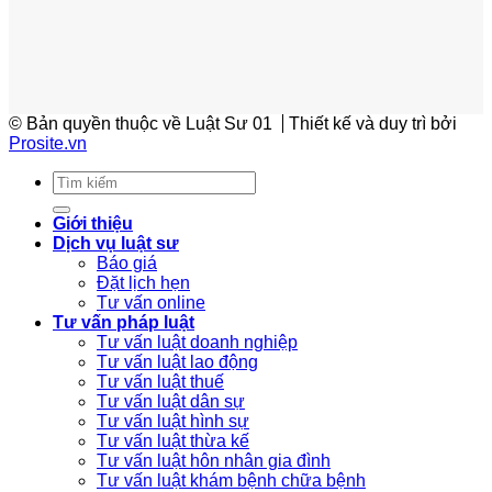
© Bản quyền thuộc về Luật Sư 01
Thiết kế và duy trì bởi
Prosite.vn
Giới thiệu
Dịch vụ luật sư
Báo giá
Đặt lịch hẹn
Tư vấn online
Tư vấn pháp luật
Tư vấn luật doanh nghiệp
Tư vấn luật lao động
Tư vấn luật thuế
Tư vấn luật dân sự
Tư vấn luật hình sự
Tư vấn luật thừa kế
Tư vấn luật hôn nhân gia đình
Tư vấn luật khám bệnh chữa bệnh