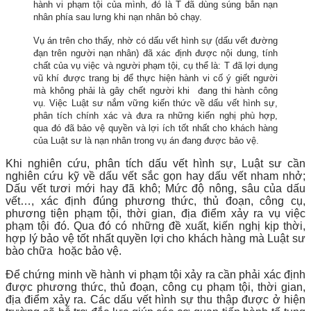
hành vi phạm tội của mình, đó là T đã dùng súng bắn nạn
nhân phía sau lưng khi nạn nhân bỏ chạy.
Vụ án trên cho thấy, nhờ có dấu vết hình sự (dấu vết đường
đạn trên người nạn nhân) đã xác định được nội dung, tính
chất của vụ việc và người phạm tội, cụ thể là: T đã lợi dụng
vũ khí được trang bị để thực hiện hành vi cố ý giết người
mà không phải là gây chết người khi đang thi hành công
vụ. Việc Luật sư nắm vững kiến thức về dấu vết hình sự,
phân tích chính xác và đưa ra những kiến nghị phù hợp,
qua đó đã bảo vệ quyền và lợi ích tốt nhất cho khách hàng
của Luật sư là nạn nhân trong vụ án đang được bảo vệ.
Khi nghiên cứu, phân tích dấu vết hình sự, Luật sư cần
nghiên cứu kỹ về dấu vết sắc gọn hay dấu vết nham nhở;
Dấu vết tươi mới hay đã khô; Mức độ nông, sâu của dấu
vết…, xác định đúng phương thức, thủ đoạn, công cụ,
phương tiện phạm tội, thời gian, địa điểm xảy ra vụ việc
phạm tội đó. Qua đó có những đề xuất, kiến nghị kịp thời,
hợp lý bảo vệ tốt nhất quyền lợi cho khách hàng mà Luật sư
bào chữa hoặc bảo vệ.
Để chứng minh về hành vi phạm tội xảy ra cần phải xác định
được phương thức, thủ đoạn, công cụ phạm tội, thời gian,
địa điểm xảy ra. Các dấu vết hình sự thu thập được ở hiện