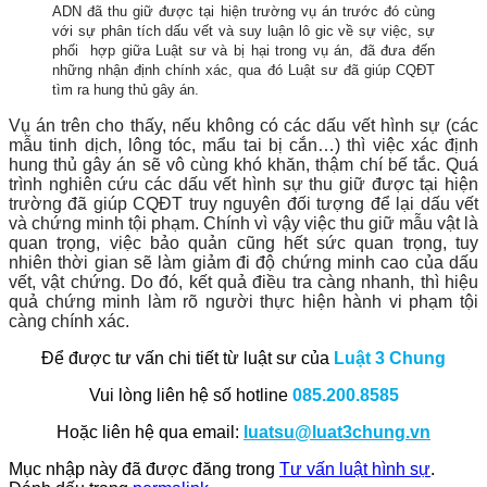
ADN đã thu giữ được tại hiện trường vụ án trước đó cùng
với sự phân tích dấu vết và suy luận lô gic về sự việc, sự
phối hợp giữa Luật sư và bị hại trong vụ án, đã đưa đến
những nhận định chính xác, qua đó Luật sư đã giúp CQĐT
tìm ra hung thủ gây án.
Vụ án trên cho thấy, nếu không có các dấu vết hình sự (các
mẫu tinh dịch, lông tóc, mẩu tai bị cắn…) thì việc xác định
hung thủ gây án sẽ vô cùng khó khăn, thậm chí bế tắc. Quá
trình nghiên cứu các dấu vết hình sự thu giữ được tại hiện
trường đã giúp CQĐT truy nguyên đối tượng để lại dấu vết
và chứng minh tội phạm. Chính vì vậy việc thu giữ mẫu vật là
quan trọng, việc bảo quản cũng hết sức quan trọng, tuy
nhiên thời gian sẽ làm giảm đi độ chứng minh cao của dấu
vết, vật chứng. Do đó, kết quả điều tra càng nhanh, thì hiệu
quả chứng minh làm rõ người thực hiện hành vi phạm tội
càng chính xác.
Để được tư vấn chi tiết từ luật sư của
Luật 3 Chung
Vui lòng liên hệ số hotline
085.200.8585
Hoặc liên hệ qua email:
luatsu@luat3chung.vn
Mục nhập này đã được đăng trong
Tư vấn luật hình sự
.