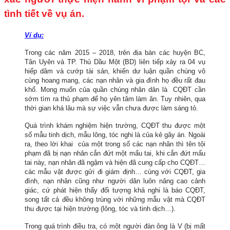
tình tiết về vụ án.
Ví dụ:
Trong các năm 2015 – 2018, trên địa bàn các huyện BC,
Tân Uyên và TP. Thủ Dầu Một (BD) liên tiếp xảy ra 04 vụ
hiếp dâm và cướp tài sản, khiến dư luận quần chúng vô
cùng hoang mang, các nạn nhân và gia đình họ đều rất đau
khổ. Mong muốn của quần chúng nhân dân là CQĐT cần
sớm tìm ra thủ phạm để họ yên tâm làm ăn. Tuy nhiên, qua
thời gian khá lâu mà sự việc vẫn chưa được làm sáng tỏ.
Quá trình khám nghiệm hiện trường, CQĐT thu được một
số mẫu tinh dịch, mẫu lông, tóc nghi là của kẻ gây án. Ngoài
ra, theo lời khai của một trong số các nạn nhân thì tên tội
phạm đã bị nạn nhân cắn đứt một mẩu tai, khi cắn đứt mẩu
tai này, nạn nhân đã ngậm và hiện đã cung cấp cho CQĐT…
các mẫu vật được gửi đi giám định… cùng với CQĐT, gia
đình, nạn nhân cũng như người dân luôn nâng cao cảnh
giác, cứ phát hiện thấy đối tượng khả nghi là báo CQĐT,
song tất cả đều không trùng với những mẫu vật mà CQĐT
thu được tại hiện trường (lông, tóc và tinh dịch…).
Trong quá trình điều tra, có một người đàn ông là V (bị mất