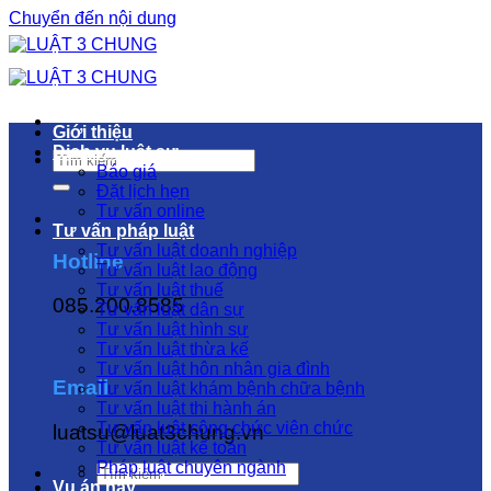
Chuyển đến nội dung
Giới thiệu
Dịch vụ luật sư
Báo giá
Đặt lịch hẹn
Tư vấn online
Tư vấn pháp luật
Tư vấn luật doanh nghiệp
Hotline
Tư vấn luật lao động
Tư vấn luật thuế
085.200.8585
Tư vấn luật dân sự
Tư vấn luật hình sự
Tư vấn luật thừa kế
Tư vấn luật hôn nhân gia đình
Email
Tư vấn luật khám bệnh chữa bệnh
Tư vấn luật thi hành án
Tư vấn luật công chức viên chức
luatsu@luat3chung.vn
Tư vấn luật kế toán
Pháp luật chuyên ngành
Vụ án hay